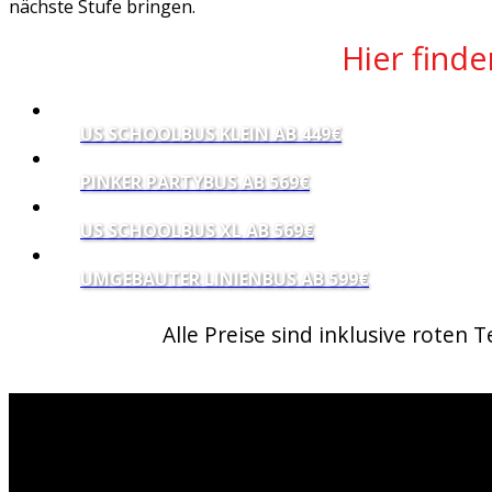
nächste Stufe bringen.
Hier find
US SCHOOLBUS KLEIN AB 449€
PINKER PARTYBUS AB 569€
US SCHOOLBUS XL AB 569€
UMGEBAUTER LINIENBUS AB 599€
Alle Preise sind inklusive roten