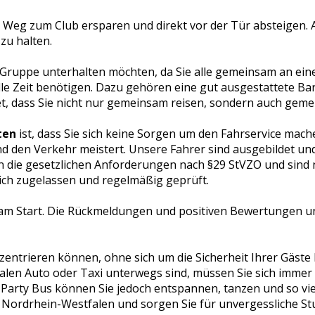
Weg zum Club ersparen und direkt vor der Tür absteigen. Au
zu halten.
e Gruppe unterhalten möchten, da Sie alle gemeinsam an ein
 tolle Zeit benötigen. Dazu gehören eine gut ausgestattete B
t, dass Sie nicht nur gemeinsam reisen, sondern auch geme
ten
ist, dass Sie sich keine Sorgen um den Fahrservice ma
nd den Verkehr meistert. Unsere Fahrer sind ausgebildet un
n die gesetzlichen Anforderungen nach §29 StVZO und sind
lich zugelassen und regelmäßig geprüft.
 am Start. Die Rückmeldungen und positiven Bewertungen u
onzentrieren können, ohne sich um die Sicherheit Ihrer Gäst
malen Auto oder Taxi unterwegs sind, müssen Sie sich imm
Party Bus können Sie jedoch entspannen, tanzen und so viel
Nordrhein-Westfalen und sorgen Sie für unvergessliche Stun